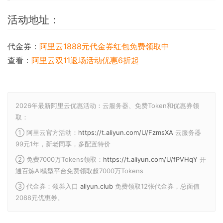
活动地址：
代金券：
阿里云1888元代金券红包免费领取中
查看：
阿里云双11返场活动优惠6折起
2026年最新阿里云优惠活动：云服务器、免费Token和优惠券领
取：
① 阿里云官方活动：
https://t.aliyun.com/U/FzmsXA
云服务器
99元1年，新老同享，多配置特价
② 免费7000万Tokens领取：
https://t.aliyun.com/U/fPVHqY
开
通百炼AI模型平台免费领取超7000万Tokens
③ 代金券：领券入口
aliyun.club
免费领取12张代金券，总面值
2088元优惠券。