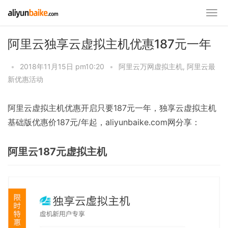
阿里云独享云虚拟主机优惠187元一年
•
2018年11月15日 pm10:20
•
阿里云万网虚拟主机
,
阿里云最
新优惠活动
阿里云虚拟主机优惠开启只要187元一年，独享云虚拟主机
基础版优惠价187元/年起，aliyunbaike.com网分享：
阿里云187元虚拟主机