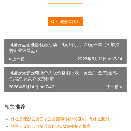
生成分享图片
阿里云盘企业版优惠活动：6元1个月、79元一年（AI加持
的企业级网盘）
« 上一篇
2026年5月12日 am7:24
阿里云无影云电脑个人版价格明细表：黄金/白金/铂金/钛
金/黑金及灵豆收费标准
2026年5月14日 pm7:42
下一篇 »
相关推荐
什么是无影云桌面？云桌面和传统PC及VDI有什么区别？
阿里云无影云电脑升级自带5M免费基础带宽