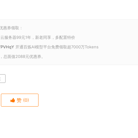
和优惠券领取：
云服务器99元1年，新老同享，多配置特价
U/fPVHqY
开通百炼AI模型平台免费领取超7000万Tokens
，总面值2088元优惠券。
族
赞
(0)