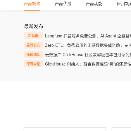
产品规格
产品优势
产品功能
应用场
大数据开发治理平台 Data
AI 产品 免费试用
网络
安全
云开发大赛
Tableau 订阅
1亿+ 大模型 tokens 和 
可观测
入门学习赛
中间件
AI空中课堂在线直播课
云防火墙
140+云产品 免费试用
大模型服务
最新发布
上云与迁云
云原生的云上边界网络安全
产品新客免费试用，最长1
数据库
生态解决方案
Langfuse 托管服务免费公测：AI Agent 
新功能
千问AI平台-Token Plan
企业出海
大模型ACA认证体验
大数据计算
Zero-ETL：免费易用的无感数据集成链路，
最新发布
助力企业全员 AI 认知与能
行业生态解决方案
政企业务
媒体服务
云数据库 ClickHouse 社区兼容版包年包月系
降价通知
千问AI平台-模型体验
开发者生态解决方案
在线体验全尺寸、多种模态
ClickHouse 创始人：融合数据库该“卷”的还
深度对话
企业服务与云通信
AI 开发和 AI 应用解决
Happy 系列大模型
域名与网站
终端用户计算
Serverless
大模型解决方案
开发工具
快速部署 Dify，高效搭建 
迁移与运维管理