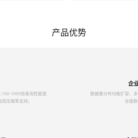
产品优势
企
00-1000倍查询性能提
数据重分布均衡扩容、多
列级高压缩率支持。
全面数