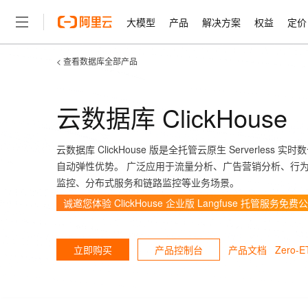
大模型
产品
解决方案
权益
定价
< 查看数据库全部产品
大模型
产品
解决方案
权益
定价
云市场
伙伴
服务
了解阿里云
精选产品
精选解决方案
普惠上云
产品定价
精选商城
成为销售伙伴
售前咨询
为什么选择阿里云
千问AI平台
了解云产品的定价详情
大模型服务平台百炼
睿译宝，AI翻译排版一
普惠上云 官方力荐
分销伙伴
在线服务
云数据库 ClickHouse
网站建设
什么是云计算
大
大模型服务与应用平台
上传文档即自动完成翻译和
云服务器38元/年起，超
咨询伙伴
多端小程序
技术领先
云上成本管理
售后服务
轻量应用服务器
GLM-5.2：长任务时代
官方推荐返现计划
云数据库 ClickHouse 版是全托管云原生 Serverl
大模型
精选产品
精选解决方案
Salesforce 国际版订阅
稳定可靠
管理和优化成本
推荐新用户得奖励，单订单
自动弹性优势。 广泛应用于流量分析、广告营销分析、行为
销售伙伴合作计划
自助服务
友盟天域
安全合规
人工智能与机器学习
AI
监控、分布式服务和链路监控等业务场景。
文本生成
云数据库 RDS
Hermes Agent，打造
云工开物
无影生态合作计划
在线服务
诚邀您体验 ClickHouse 企业版 Langfuse 托管服务免
观测云
分析师报告
自主进化，持久记忆，越用
高校专属算力普惠，学生认
计算
互联网应用开发
Qwen3.8-Max
HOT
Salesforce On Alibaba C
工单服务
智能体时代全能旗舰模型
Tuya 物联网平台阿里云
研究报告与白皮书
人工智能平台 PAI
快速拥有专属 OpenClaw
大模
Consulting Partner 合
大数据
容器
免费试用
短信专区
产品文档
Zero-
立即购买
产品控制台
一站式AI开发、训练和推
蓝凌 OA
Qwen3.7-Plus
AI 大模型销售与服务生
现代化应用
存储
天池大赛
能看、能想、能动手的多模
云解析DNS
解决方案免费试用 新老
电子合同
最高领取价值200元试用
安全
网络与CDN
AI 算法大赛
Qwen3-VL-Plus
畅捷通