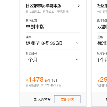
10 分钟在聊天系统中增加
专有云
社区兼容版-单副本版
社区
分片单副本，更低成本，更高性能
分片双
副本配置
副本配
单副本版
双副
规格
规格
标准型 8核 32GB
标准
购买时长
购买时
1个月
1个
1473
2
/1个月
￥
.
40
￥
官网折扣价
:
¥1473.40/1个月
官网折
加入购物车
立即购买