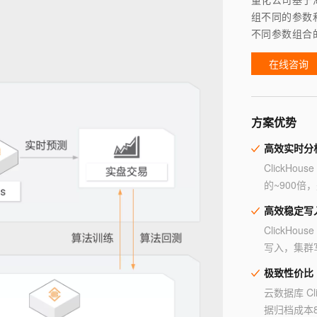
组不同的参数
不同参数组合
在线咨询
方案优势
高效实时分
ClickH
的~900倍，是
高效稳定写
ClickHo
写入，集群
极致性价比
云数据库 C
据归档成本8