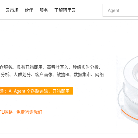
云市场
伙伴
服务
了解阿里云
AI 特惠
数据与 API
成为产品伙伴
企业增值服务
最佳实践
价格计算器
AI 场景体
基础软件
产品伙伴合
阿里云认证
市场活动
配置报价
大模型
自助选配和估算价格
步到位
智启 AI 普惠权益
产品生态集成认证中心
企业支持计划
云上春晚
域名与网站
Qwen Audio：打造专属 AI 语音助手
千问官方 MaaS 平台，为开发者和 Agent 而生，新用户赠送 1 亿 + tokens 额度
一句话生成原生
AI Coding
阿里云Maa
2026 阿里云
云服务器 E
为企业打
数据集
Windows
大模型认证
模型
NEW
NEW
格式还原
值低价云产品抢先购
至高享 1亿+免费 tokens，加速 Al 应用落地
提供智能易用的域名与建站服务
Qwen-Audio-3.0-Realtime 端到端实时语音角色扮演
输入一句话想法,
智能编程，一键
安全可靠、
产品生态伙伴
专家技术服务
云上奥运之旅
弹性计算合作
阿里云中企出
手机三要素
宝塔 Linux
全部认证
价格优势
开源旗舰模型
即刻拥有 DeepSeek-V4-Pro
阿里云 OPC 创新助力计划
千问大模型
一键部署幻兽
AI 电商营销
对象存储 O
ess 实时数仓服务。具有开箱即用，高吞吐写入，秒级实时分析、
大模型
产品生态伙伴工作台
企业增值服务台
云栖战略参考
云存储合作计
云栖大会
身份实名认证
CentOS
训练营
推动算力普惠，释放技术红利
最高返9万
真正可用的 1M 上下文,一次完成代码全链路开发
快速构建应用程序和网站，即刻迈出上云第一步
轻松解锁专属 DeepSeek-V4-Pro
至高百万元 Token 补贴，加速一人公司成长
多元化、高性能、安全可靠的大模型服务
一键购买专属
从图文生成到
分析、人群划分、客户画像、敏捷BI、数据集市、网络
云上的中国
数据库合作计
活动全景
短信
Docker
图片和
自进化智能体
5 分钟轻松部署专属 QwenPaw
Token Plan 模型订阅计划
数字证书管理服务（原SSL证书）
高效搭建 AI
AI 广告创作
无影云电脑
企业成长
NEW
HOT
信息公告
费公测：AI Agent 全链路追踪，开箱即用
看见新力量
云网络合作计
OCR 文字识别
JAVA
越聪明
证享300元代金券
全托管，含MySQL、PostgreSQL、SQL Server、MariaDB多引擎
Qwen3.8-Max 首发尝鲜，限时加量 10 倍，夜间低至2折
实现全站 HTTPS，呈现可信的 Web 访问
从聊天伙伴进化为能主动干活的本地数字员工
图文、视频一
随时随地安
Kimi-K3
HappyHors
NEW
魔搭 Mode
loud
服务实践
官网公告
Kimi 最新旗舰模型，长程编程与推理利器
让文字生成流
金融模力时刻
Salesforce O
版
发票查验
全能环境
Claude Code + GStack 打造工程团队
千问办公，限时限量积分加倍
Qoder
低代码高效构
AI 建站
短信服务
型
NEW
作计划
计划
创新中心
魔搭 ModelSc
健康状态
ETL链路
免费咨询我们
理服务
让AI从“聊天伙伴”进化为能干活的“数字员工”
安装技能 GStack，拥有专属 AI 工程团队
你的AI工作搭子，覆盖日常办公高频场景
面向真实软件的智能体编程平台
0 代码专业建
客户案例
天气预报查询
操作系统
Deepseek-v4-pro
HappyHors
态合作计划
态智能体模型
旗舰 MoE 大模型，百万上下文与顶尖推理能力
图生视频，流
同享
万小智 AI 建站低至 15元/月
Qoder CN
AI 短剧/漫剧
云原生数据库 
快递物流查询
WordPress
成为服务伙
高校合作
点，立即开启云上创新
覆盖公网/内网、递归/权威、移动APP等全场景解析服务
送.CN域名，送备案服务码
基于千问大模型等，支持代码智能生成、研发智能问答
AI助力短剧
GLM-5.2
Wan2.7-T
Ubuntu