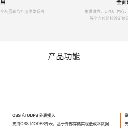
即用
全面
安全配置和监控运维体系搭
提供磁盘、CPU、内存、
等全方位监控诊断体
产品功能
OSS 和 ODPS 外表接入
支持OSS 和ODPS外表，基于外部存储实现低成本数据