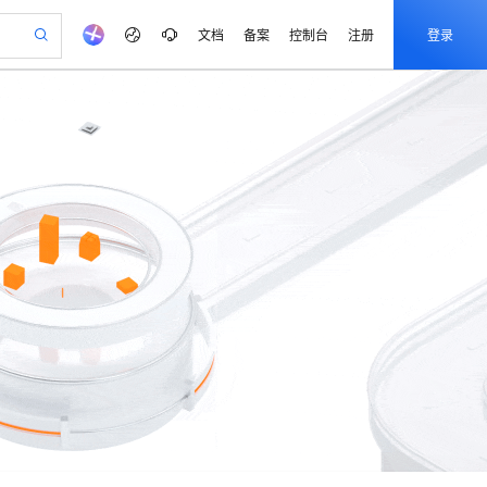
文档
备案
控制台
注册
登录
验
作计划
器
AI 活动
专业服务
服务伙伴合作计划
开发者社区
加入我们
产品动态
服务平台百炼
阿里云 OPC 创新助力计划
一站式生成采购清单，支持单品或批量购买
可编辑精美 PPT 文稿
S产品伙伴计划（繁花）
峰会
CS
造的大模型服务与应用开发平台
Agency Agents：拥有专属领域专家
AI 生产力先锋
Al MaaS 服务伙伴赋能合作
域名
博文
Careers
PolarDB Agentic Database
至高可申请百万元
 轻松生成专业的 PPT
开启高性价比 AI 编程新体验
弹性可伸缩的云计算服务
先锋实践拓展 AI 生产力的边界
发布
多领域专家智能体,一键组建 AI 虚拟交付团队
Token 补贴，五大权
计划
海大会
伙伴信用分合作计划
商标
问答
社会招聘
益加速 OPC 成功
帕鲁游戏服务器
SS
HappyHorse 打造一站式影视创作平台
飞天发布时刻
HOT
秒悟 Meoo CLI 支持一键部
划
备案
电子书
校园招聘
联机服务器，轻松开启游戏
视频创作，一键激活电商全链路生产力
稳定、安全、高性价比、高性能的云存储服务
所见，即是所愿
署项目至阿里云账号
可视化编排打通从文字构思到成片全链路闭环
更多支持
划
公司注册
镜像站
视频生成
语音识别与合成
 智能体与工作流应用
漫剧工坊：一站式动画创作平台
AI 实训营
Flink OSS 支持
合作伙伴培训与认证
划
上云迁移
站生成，高效打造优质广告素材
全接入的云上超级电脑
通过阿里云百炼高效搭建AI应用,助力高效开发
快速生产连贯的高质量长漫剧
从基础到进阶，Agent 创客手把手教你
AssumeRole 角色自定义
e-1.1-T2V
Qwen3-TTS-Flash
lScope
我要反馈
查询合作伙伴
畅细腻的高质量视频
离线语音合成大模型，多语言方言自适应，低延迟高稳定
n Alibaba Cloud ISV 合作
代维服务
建企业门户网站
10 分钟搭建微信、支付宝小程序
百炼 Qwen3.7-Flash 系列模
创新加速
ope
登录合作伙伴管理后台
我要建议
站，无忧落地极速上线
以可视化方式快速构建移动和 PC 门户网站
国内短信简单易用，安全可靠，秒级触达，全球覆盖200+国家和地区。
高效部署网站，快速应用到小程序
型发布
e-1.1-I2V
Cosyvoice-V3-Flash
安全
畅自然，细节丰富
高表现力语音合成大模型，语音克隆听感自然
我要投诉
PolarDB
上云场景组合购
伴
Qoder CN V1.7.0 发布
漫剧创作，剧本、分镜、视频高效生成
100%兼容MySQL、PostgreSQL，兼容Oracle，支持集中和分布式
覆盖90%+业务场景，专享组合折扣价
2V
VPN
Fun-ASR