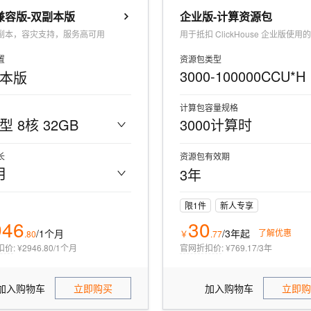
一个 AI 助手
超强辅助，Bol
兼容版-双副本版
企业版-计算资源包
即刻拥有 DeepSeek-R1 满血版
在企业官网、通讯软件中为客户提供 AI 客服
副本，容灾支持，服务高可用
多种方案随心选，轻松解锁专属 DeepSeek
置
资源包类型
3000-100000CCU*H
本版
计算包容量规格
型 8核 32GB
3000计算时
长
资源包有效期
月
3年
限1件
新人专享
946
30
/1个月
/3年
起
了解优惠
.
80
￥
.
77
扣价
:
¥2946.80/1个月
官网折扣价
:
¥769.17/3年
加入购物车
立即购买
加入购物车
立即购