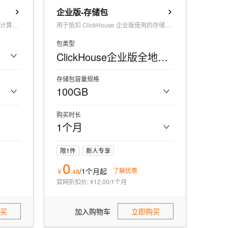
t.diy 一步搞定创意建站
构建大模型应用的安全防护体系
企业版-存储包
通过自然语言交互简化开发流程,全栈开发支持
通过阿里云安全产品对 AI 应用进行安全防护
用于抵扣 ClickHouse 企业版使用的计算资源。
用于抵扣 ClickHouse 企业版使用的存储资源费用。
包类型
ClickHouse企业版全地域通用存储资源包
存储包容量规格
100GB
购买时长
1个月
限1件
新人专享
0
/1个月
起
了解优惠
￥
.
48
官网折扣价
:
¥12.00/1个月
买
加入购物车
立即购买