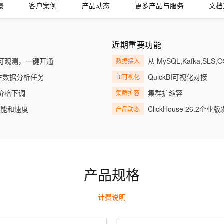
服务生态伙伴
视觉 Coding、空间感知、多模态思考等全面升级
1M上下文，专为长程任务能力而生
云工开物
景
客户案例
产品动态
更多产品与服务
文档
企业应用
Works
Night Plan 支持 Qwen 3.8-Max
云原生大数据计算服务 MaxCompute
AI 办公
容器服务 Kub
NEW
Red Hat
30+ 款产品免费体验
Data Agent 驱动的一站式 Data+AI 开发治理平台
夜间 5 折，Qwen/Meoo/TokenPlan 客户专享
面向分析的企业级SaaS模式云数据仓库
AI智能应用
提供一站式管
科研合作
ERP
堂（旗舰版）
SUSE
智能客服
AI 应用构建
大模型原生
近期重要功能
CRM
防护产品
2个月
自动承接线索
建站小程序
全链路可观测，一键开通
从 MySQL,Kafka,SLS,O
数据接入
Qoder
大模型服务平台百炼-应用模版
OA 办公系统
HOT
NEW
面向真实软件
个人版上线、团队版降价；千问3.8-Max首发发尝鲜
丰富多元化的应用模版和解决方案
专注数据分析任务
QuickBI可视化对接
BI可视化
力提升
财税管理
模板建站
列价格下调
集群扩缩容
集群扩容
万有无界
大模型服务平台百炼-智能体
400电话
定制建站
的模型效果
灵活可视化地构建企业级 Agent
是性能和速度
ClickHouse 26.2企业
产品动态
方案
广告营销
模板小程序
秒悟
人工智能平台 PAI
定制小程序
云端极速 AI 
新一代 AI 视频生成模型，深度适配广告营销等场景
AI Native 的算法工程平台，一站式完成建模、训练、推理服务部署
APP 开发
产品规格
建站系统
计费说明
AI 应用
10分钟微调：让0.6B模型媲美235B模
多模态数据信
型
依托云原生高可用架构,实现Dify私有化部署
用1%尺寸在特定领域达到大模型90%以上效果