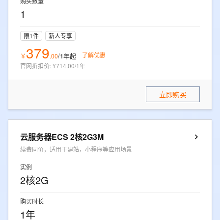
购买数量
1
限1件
新人专享
379
了解优惠
/1年
起
￥
.
00
官网折扣价
:
¥714.00/1年
立即购买
云服务器ECS 2核2G3M
续费同价，适用于建站，小程序等应用场景
实例
2核2G
购买时长
1年