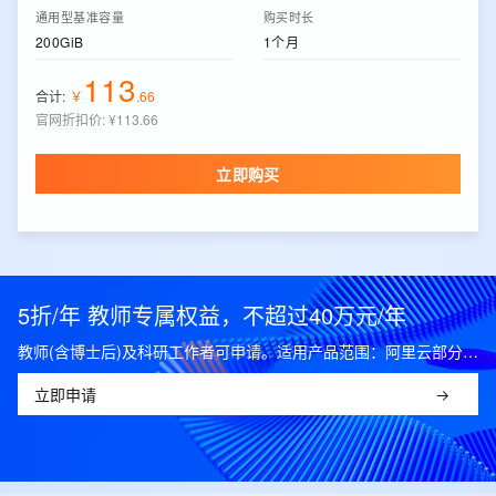
通用型基准容量
购买时长
200GiB
1个月
113
合计:
￥
.
66
官网折扣价
:
¥113.66
立即购买
5折/年 教师专属权益，不超过40万元/年
教师(含博士后)及科研工作者可申请。适用产品范围：阿里云部分公共云产品，可开科研发票。
立即申请