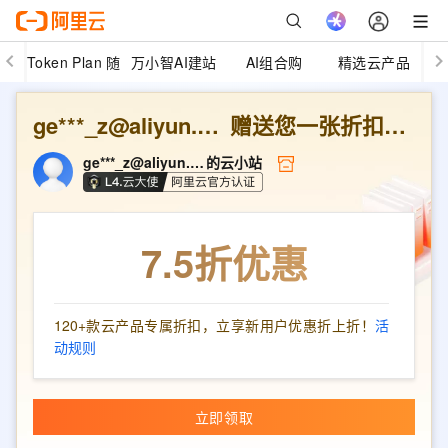
Token Plan 随
万小智AI建站
AI组合购
精选云产品
心用
ge***_z@aliyun.com
赠送您一张折扣优惠券
ge***_z@aliyun.com
的云小站
7.5折
优惠
120+款云产品专属折扣，立享新用户优惠折上折！
活
动规则
立即领取