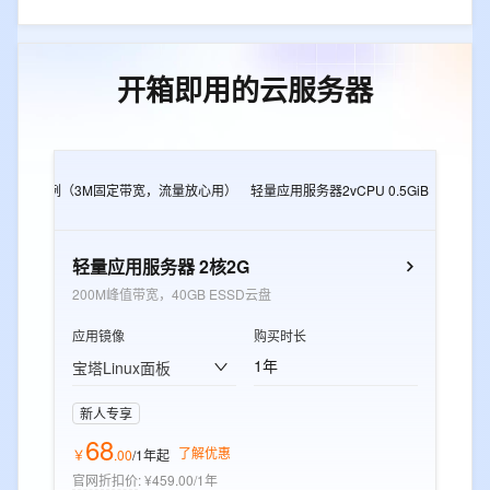
开箱即用的云服务器
2G
e实例（3M固定带宽，流量放心用）
轻量应用服务器2vCPU 0.5GiB
轻量应用
轻量应用服务器 2核2G
200M峰值带宽，40GB ESSD云盘
应用镜像
购买时长
1年
宝塔Linux面板
新人专享
68
了解优惠
￥
.
00
/1年
起
官网折扣价
:
¥459.00/1年