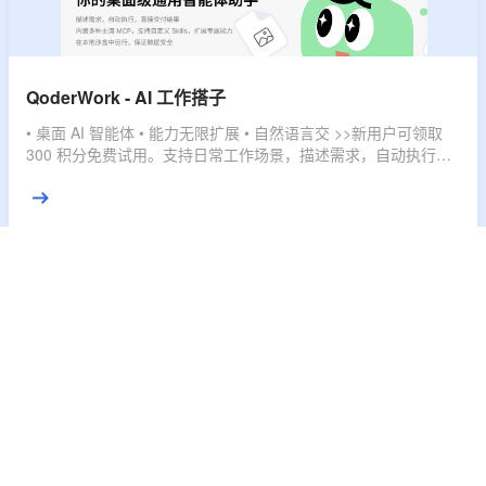
QoderWork - AI 工作搭子
• 桌面 AI 智能体 • 能力无限扩展 • 自然语言交 >>新用户可领取
300 积分免费试用。支持日常工作场景，描述需求，自动执行，
直接交付结果。
秒悟 - 秒变生产力
• 丰富多样 Skill 加持 •一键部署 • 实时预览 >>秒悟 Meoo，云端
创作平台 ，会编程、懂设计、自部署的 AI 伙伴，灵活订阅，多
档位套餐，匹配不同使用强度，全域赋能，开发任务一键搞定。