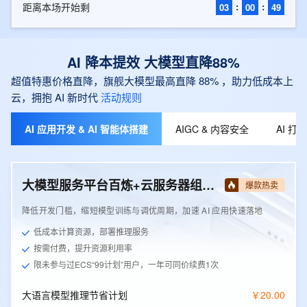
距离本场开始剩
:
:
03
00
48
AI 降本提效 大模型直降88%
超值特惠价格直降，旗舰大模型最高直降 88% ，助力低成本上
云，拥抱 AI 新时代
活动规则
AI 应用开发 & AI 智能体搭建
AIGC & 内容安全
AI 
大模型服务平台百炼+云服务器组合套餐
爆款热卖
降低开发门槛，缩短模型训练与调优周期，加速 AI 应用快速落地
低成本计算资源，部署推理服务
按需付费，提升资源利用率
限未参与过ECS“99计划”用户，一年可同价续费1次
大语言模型推理节省计划
￥
20
.
00