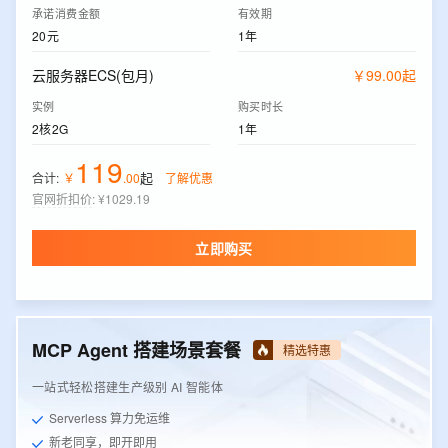
承诺消费金额
有效期
20元
1年
云服务器ECS(包月)
￥
99
.
00
起
实例
购买时长
2核2G
1年
119
起
合计:
￥
.
00
了解优惠
官网折扣价
:
¥1029.19
立即购买
MCP Agent 搭建场景套餐
精选特惠
一站式轻松搭建生产级别 AI 智能体
Serverless 算力免运维
新老同享，即开即用