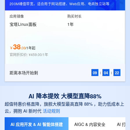
200M峰值带宽，适合用于网站搭建、Web应用、电商独立站等
应用镜像
购买时长
宝塔Linux面板
1年
38
￥
.
00
/
1年起
官网折扣价
:
¥459.00/1年
距离本场开始剩
:
:
09
04
21
AI 降本提效 大模型直降88%
超值特惠价格直降，旗舰大模型最高直降 88% ，助力低成本上
云，拥抱 AI 新时代
活动规则
AI 应用开发 & AI 智能体搭建
AIGC & 内容安全
AI 