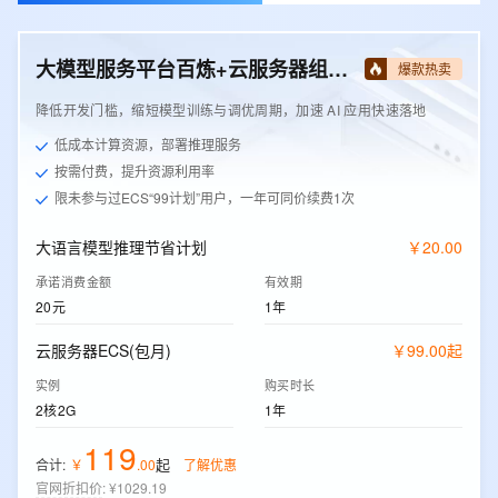
大模型服务平台百炼+云服务器组合套餐
爆款热卖
降低开发门槛，缩短模型训练与调优周期，加速 AI 应用快速落地
低成本计算资源，部署推理服务
按需付费，提升资源利用率
限未参与过ECS“99计划”用户，一年可同价续费1次
大语言模型推理节省计划
￥
20
.
00
承诺消费金额
有效期
20元
1年
云服务器ECS(包月)
￥
99
.
00
起
实例
购买时长
2核2G
1年
119
起
合计:
￥
.
00
了解优惠
官网折扣价
:
¥1029.19