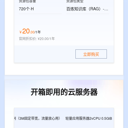
资源包容量
资源包类型
720个·H
百炼知识库（RAG）-标准版资源包
20
￥
.
00
/1年
官网折扣价
:
¥20.00/1年
立即购买
开箱即用的云服务器
2G
e实例（3M固定带宽，流量放心用）
轻量应用服务器2vCPU 0.5GiB
轻量应用