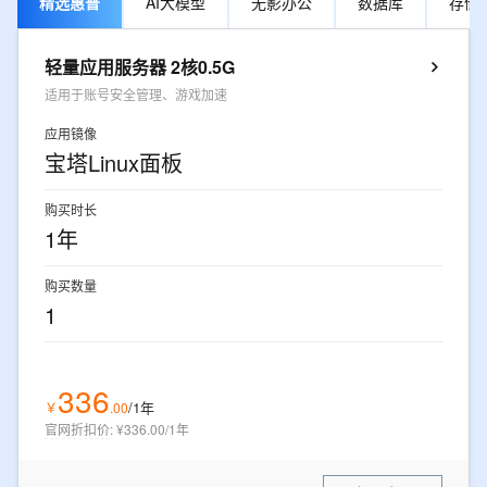
精选惠普
AI大模型
无影办公
数据库
存储
轻量应用服务器 2核0.5G
适用于账号安全管理、游戏加速
应用镜像
宝塔Linux面板
购买时长
1年
购买数量
1
336
/1年
￥
.
00
官网折扣价
:
¥336.00/1年