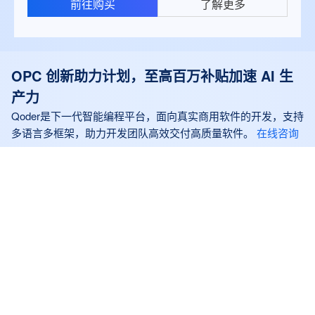
前往购买
了解更多
OPC 创新助力计划，至高百万补贴加速 AI 生
产力
Qoder是下一代智能编程平台，面向真实商用软件的开发，支持
多语言多框架，助力开发团队高效交付高质量软件。
在线咨询
AI 办公
AI Coding
短剧漫剧
营销创作
智能
QoderWork - AI 工作搭子
• 桌面 AI 智能体 • 能力无限扩展 • 自然语言交 >>新用户可领取