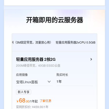
开箱即用的云服务器
2G
e实例（3M固定带宽，流量放心用）
轻量应用服务器2vCPU 0.5GiB
轻量应用
轻量应用服务器 2核2G
200M峰值带宽，40GB ESSD云盘
应用镜像
购买时长
1年
宝塔Linux面板
新人专享
68
了解优惠
￥
.
00
/1年
起
官网折扣价
:
¥459.00/1年