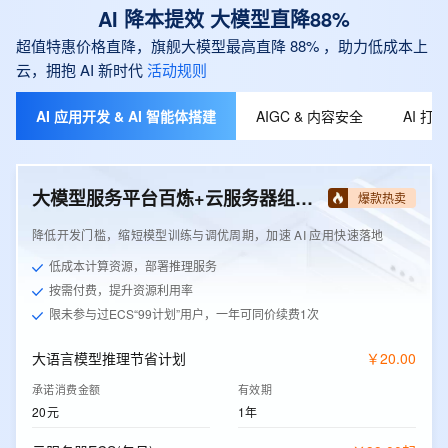
AI 降本提效 大模型直降88%
超值特惠价格直降，旗舰大模型最高直降 88% ，助力低成本上
云，拥抱 AI 新时代
活动规则
AI 应用开发 & AI 智能体搭建
AIGC & 内容安全
AI 
大模型服务平台百炼+云服务器组合套餐
爆款热卖
降低开发门槛，缩短模型训练与调优周期，加速 AI 应用快速落地
低成本计算资源，部署推理服务
按需付费，提升资源利用率
限未参与过ECS“99计划”用户，一年可同价续费1次
大语言模型推理节省计划
￥
20
.
00
承诺消费金额
有效期
20元
1年