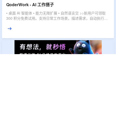
QoderWork - AI 工作搭子
• 桌面 AI 智能体 • 能力无限扩展 • 自然语言交 >>新用户可领取
300 积分免费试用。支持日常工作场景，描述需求，自动执行，
直接交付结果。
秒悟 - 秒变生产力
• 丰富多样 Skill 加持 •一键部署 • 实时预览 >>秒悟 Meoo，云端
创作平台 ，会编程、懂设计、自部署的 AI 伙伴，灵活订阅，多
档位套餐，匹配不同使用强度，全域赋能，开发任务一键搞定。