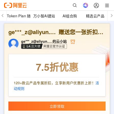
Token Plan 随
万小智AI建站
AI组合购
精选云产品
心用
ge***_z@aliyun.com
赠送您一张折扣优惠券
ge***_z@aliyun.com
的云小站
7.5折
优惠
120+款云产品专属折扣，立享新用户优惠折上折！
活
动规则
立即领取