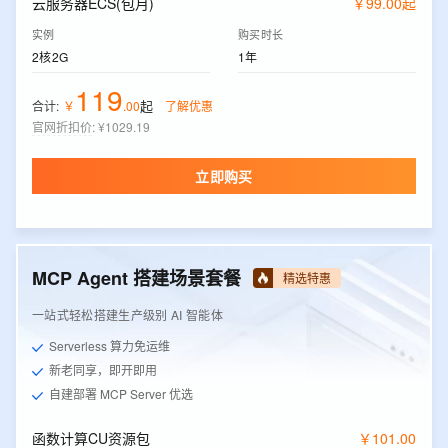
云服务器ECS(包月)
￥
99
.
00
起
实例
购买时长
2核2G
1年
119
起
合计:
￥
.
00
了解优惠
官网折扣价
:
¥1029.19
立即购买
MCP Agent 搭建场景套餐
精选特惠
一站式轻松搭建生产级别 AI 智能体
Serverless 算力免运维
新老同享，即开即用
自建部署 MCP Server 优选
函数计算CU资源包
￥
101
.
00