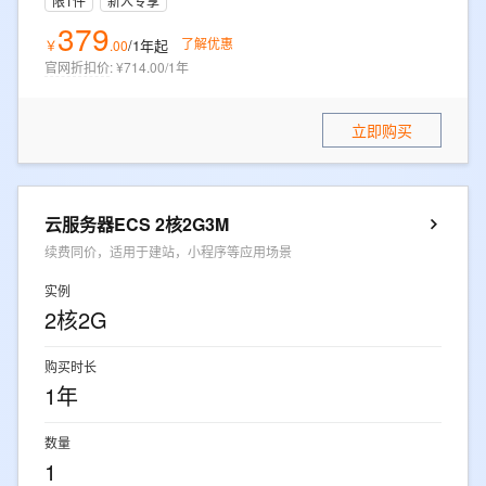
限1件
新人专享
379
了解优惠
/1年
起
￥
.
00
官网折扣价
:
¥714.00/1年
立即购买
云服务器ECS 2核2G3M
续费同价，适用于建站，小程序等应用场景
实例
2核2G
购买时长
1年
数量
1