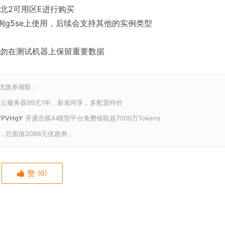
华北2可用区E进行购买
例g5se上使用，后续会支持其他的实例类型
勿在测试机器上保留重要数据
和优惠券领取：
云服务器99元1年，新老同享，多配置特价
U/fPVHqY
开通百炼AI模型平台免费领取超7000万Tokens
，总面值2088元优惠券。
赞
(0)