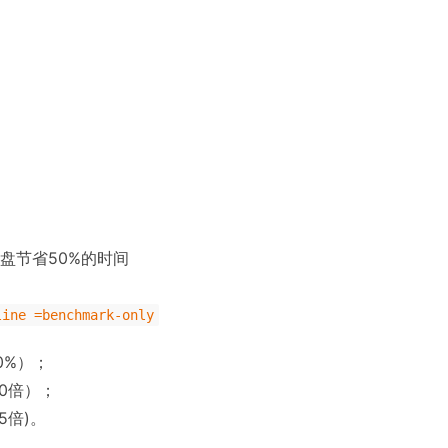
D云盘节省50%的时间
line =benchmark-only
0%）；
0倍）；
5倍)。