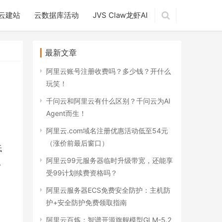
云建站
云数据库活动
JVS Claw龙虾AI
最新文章
阿里云账号注册收费吗？多少钱？开什么
玩笑！
千问云和阿里云有什么区别？千问云为AI
Agent而生！
阿里云.com域名注册优惠活动低至54元
（涨价前最后窗口）
低
阿里云99元服务器临时升级带宽，还能享
。
受99计划续费资格吗？
阿里云服务器ECS免费安全防护：主机防
护+安全防护免费领取指南
阿里云百炼：智谱开源旗舰模型GLM-5.2