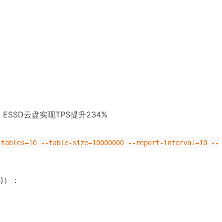
SSD云盘实现TPS提升234%
-tables=10 --table-size=10000000 --report-interval=10 --
ms)）：