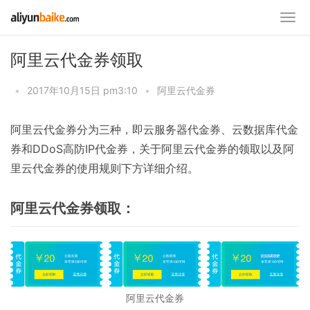
阿里云代金券领取
•
2017年10月15日 pm3:10
•
阿里云代金券
阿里云代金券分为三种，即云服务器代金券、云数据库代金
券和DDoS高防IP代金券，关于阿里云代金券的领取以及阿
里云代金券的使用规则下方详细介绍。
阿里云代金券领取：
阿里云代金券