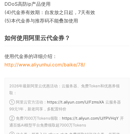
DDoS高防ip产品使用
(4)代金券有效期：自发放之日起，7天有效
(5)本代金券与推荐码不能叠加使用
如何使用阿里云代金券？
使用代金券的详细介绍：
http://www.aliyunhui.com/baike/78/
2026年最新阿里云优惠活动：云服务器、免费Token和优惠券领
取：
① 阿里云官方活动：
https://t.aliyun.com/U/FzmsXA
云服务器
99元1年，新老同享，多配置特价
② 免费7000万Tokens领取：
https://t.aliyun.com/U/fPVHqY
开
通百炼AI模型平台免费领取超7000万Tokens