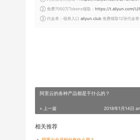
② 免费7000万Tokens领取：
https://t.aliyun.com/
③ 代金券：领券入口
aliyun.club
免费领取12张代金券
阿里云的各种产品都是干什么的？
« 上一篇
2018年1月14日 am
相关推荐
阿里云会员积分有什么用？