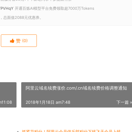
U/fPVHqY
开通百炼AI模型平台免费领取超7000万Tokens
，总面值2088元优惠券。
赞
(0)
阿里云域名续费涨价.com/.cn域名续费价格调整通知
11:08
2018年1月18日 am7:48
下一篇 
抓紧花积分！阿里云会员俱乐部积分下线飞天会员上线