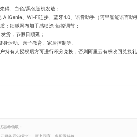
兑先得。白色/黑色随机发放；
liGenie、Wi-Fi连接、蓝牙4.0、语音助手（阿里智能语言助
质：细腻网布加手感喷涂 触控调节；
左右发货，节假日顺延；
健身运动、亲子教育、家居控制等。
账户持有人授权后方可进行积分兑换，否则阿里云有权收回兑换
和优惠券领取：
云服务器99元1年，新老同享，多配置特价