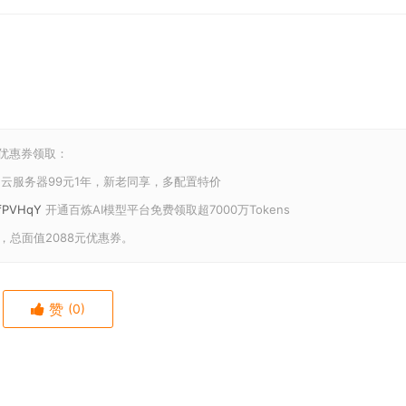
和优惠券领取：
云服务器99元1年，新老同享，多配置特价
U/fPVHqY
开通百炼AI模型平台免费领取超7000万Tokens
，总面值2088元优惠券。
赞
(0)