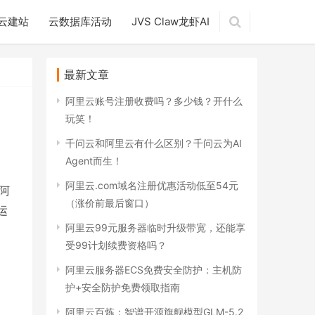
云建站
云数据库活动
JVS Claw龙虾AI
最新文章
阿里云账号注册收费吗？多少钱？开什么
玩笑！
千问云和阿里云有什么区别？千问云为AI
Agent而生！
阿里云.com域名注册优惠活动低至54元
阿
（涨价前最后窗口）
运
阿里云99元服务器临时升级带宽，还能享
受99计划续费资格吗？
阿里云服务器ECS免费安全防护：主机防
护+安全防护免费领取指南
阿里云百炼：智谱开源旗舰模型GLM-5.2