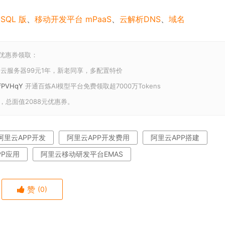
SQL 版
、
移动开发平台 mPaaS
、
云解析DNS
、
域名
和优惠券领取：
云服务器99元1年，新老同享，多配置特价
U/fPVHqY
开通百炼AI模型平台免费领取超7000万Tokens
，总面值2088元优惠券。
阿里云APP开发
阿里云APP开发费用
阿里云APP搭建
PP应用
阿里云移动研发平台EMAS
赞
(0)